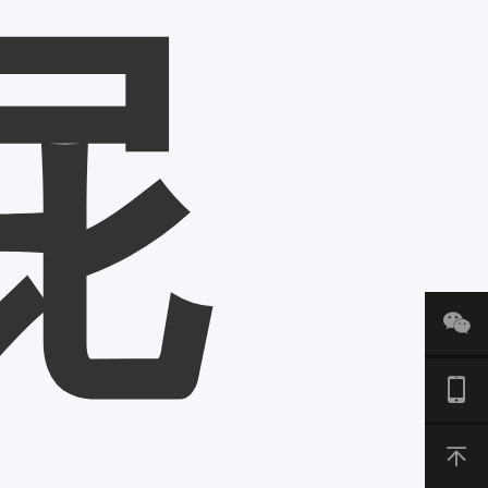
屁


